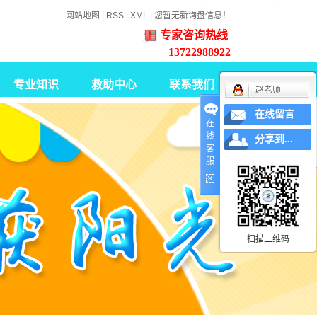
网站地图
|
RSS
|
XML
|
您暂无新询盘信息！
专家咨询热线
13722988922
专业知识
救助中心
联系我们
赵老师
在线留言
智力障碍康复知识
在
线
分享到...
脑瘫康复知识
客
服
孤独症康复知识
职业重建
扫描二维码