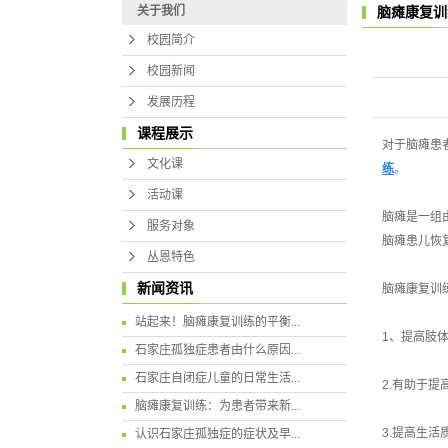
关于我们
脑瘫康复训
校园简介
校园新闻
发展历程
课程展示
对于脑瘫患
文化课
练
。
活动课
脑瘫是一组
服务对象
脑瘫患儿恢
丛恩特色
新闻资讯
脑瘫康复训
站起来！脑瘫康复训练的平衡...
1、提高肢
石家庄孤独症患者由什么原因...
石家庄自闭症儿童的日常生活...
2.有助于
脑瘫康复训练：为患者带来新...
3.提高生
认识石家庄孤独症的症状及早...