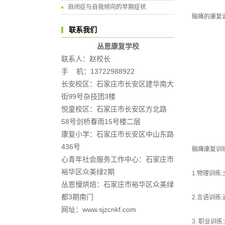
自闭症与自我倾向的早期症状
脑瘫的康复
联系我们
丛恩康复学校
联系人：赵校长
手 机：13722988922
长安校区：石家庄市长安区建华南大
街99号杂技团3楼
悦童校区：石家庄市长安区方北路
58号剑桥春雨15号楼二层
康复小学：石家庄市长安区中山东路
436号
脑瘫康复训
心青年社会服务工作中心：石家庄市
裕华区众美绿2期
1.物理训
丛恩慢烘焙：石家庄市裕华区众美绿
都3期南门
2.言语训
网址：www.sjzcnkf.com
3. 职业