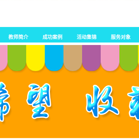
教师简介
成功案例
活动集锦
服务对象
自闭症
孤独症
智力障碍
感统失调
发育迟缓
脑瘫康复训练
特殊教育