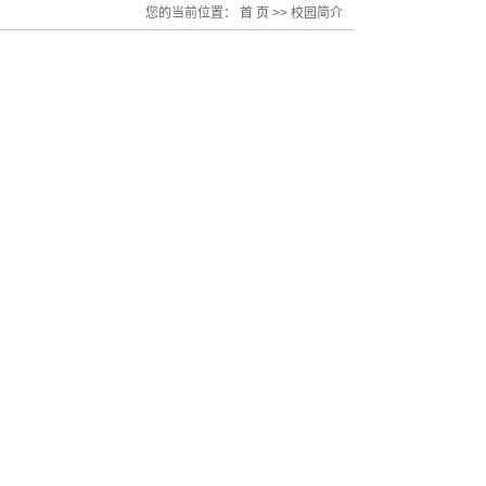
您的当前位置：
首 页
>> 校园简介