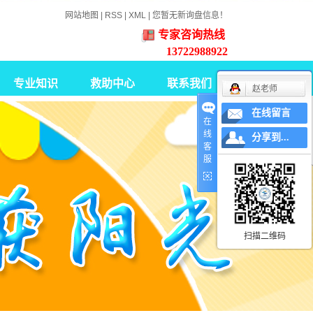
网站地图
|
RSS
|
XML
|
您暂无新询盘信息！
专家咨询热线
13722988922
专业知识
救助中心
联系我们
赵老师
在线留言
智力障碍康复知识
在
线
分享到...
脑瘫康复知识
客
服
孤独症康复知识
职业重建
扫描二维码