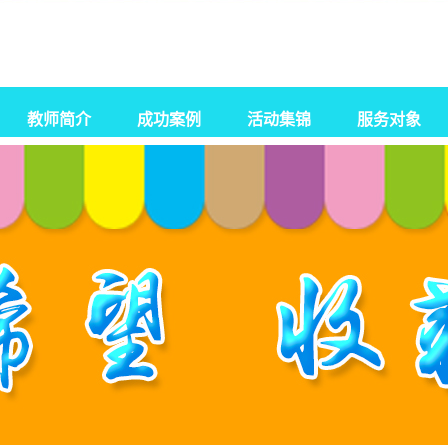
教师简介
成功案例
活动集锦
服务对象
自闭症
孤独症
智力障碍
感统失调
发育迟缓
脑瘫康复训练
特殊教育