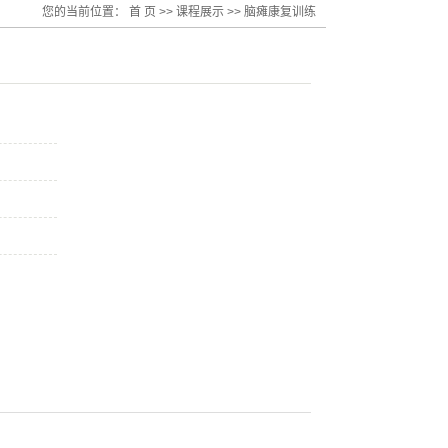
您的当前位置：
首 页
>>
课程展示
>>
脑瘫康复训练