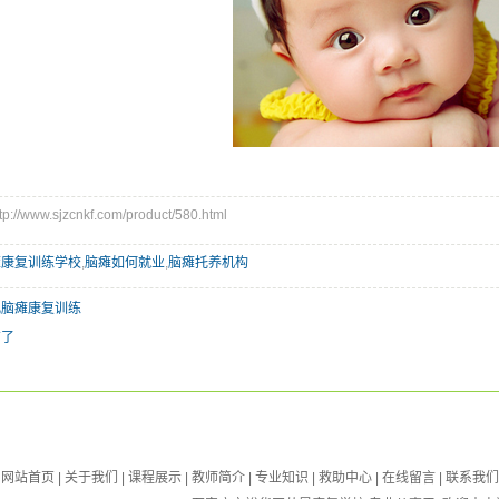
/www.sjzcnkf.com/product/580.html
瘫康复训练学校
,
脑瘫如何就业
,
脑瘫托养机构
儿脑瘫康复训练
有了
网站首页
|
关于我们
|
课程展示
|
教师简介
|
专业知识
|
救助中心
|
在线留言
|
联系我们