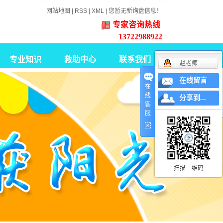
网站地图
|
RSS
|
XML
|
您暂无新询盘信息！
专家咨询热线
13722988922
专业知识
救助中心
联系我们
赵老师
在线留言
智力障碍康复知识
在
线
分享到...
脑瘫康复知识
客
服
孤独症康复知识
职业重建
扫描二维码