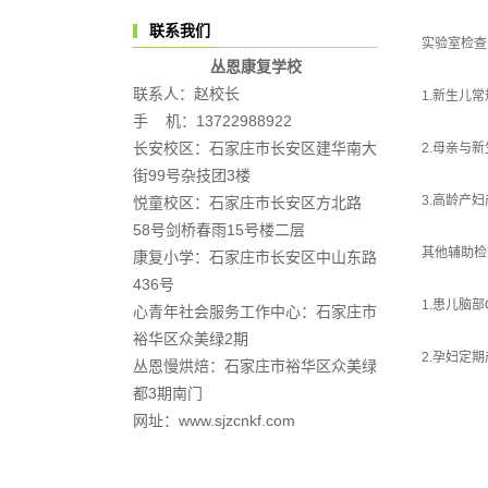
联系我们
实验室检查
丛恩康复学校
联系人：赵校长
1.新生儿
手 机：13722988922
长安校区：石家庄市长安区建华南大
2.母亲与
街99号杂技团3楼
3.高龄产
悦童校区：石家庄市长安区方北路
58号剑桥春雨15号楼二层
其他辅助检
康复小学：石家庄市长安区中山东路
436号
1.患儿脑部
心青年社会服务工作中心：石家庄市
裕华区众美绿2期
2.孕妇定
丛恩慢烘焙：石家庄市裕华区众美绿
都3期南门
网址：www.sjzcnkf.com