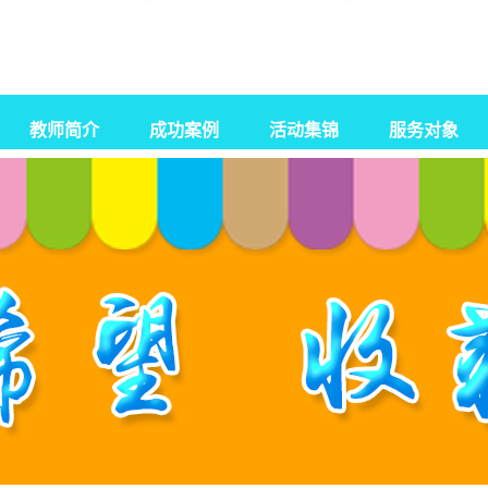
教师简介
成功案例
活动集锦
服务对象
自闭症
孤独症
智力障碍
感统失调
发育迟缓
脑瘫康复训练
特殊教育