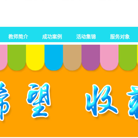
教师简介
成功案例
活动集锦
服务对象
自闭症
孤独症
智力障碍
感统失调
发育迟缓
脑瘫康复训练
特殊教育