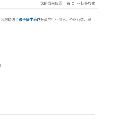
您的当前位置：
首 页
>> 标签搜索
还为您精选了
孩子厌学治疗
分类的行业资讯、价格行情、展
6