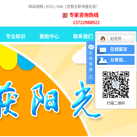
网站地图
|
RSS
|
XML
|
您暂无新询盘信息！
专家咨询热线
13722988922
专业知识
救助中心
联系我们
赵老师
在线留言
智力障碍康复知识
在
线
分享到...
脑瘫康复知识
客
服
孤独症康复知识
职业重建
扫描二维码